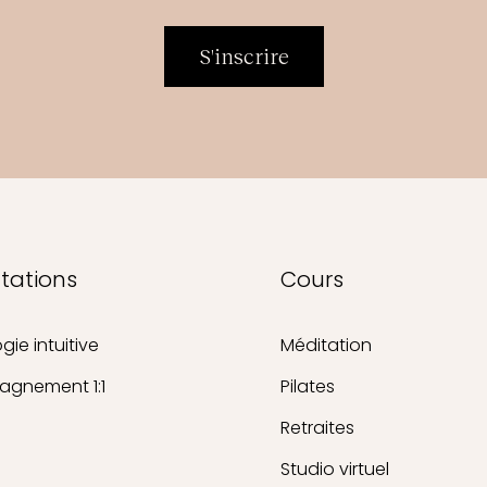
S'inscrire
tations
Cours
gie intuitive
Méditation
gnement 1:1
Pilates
Retraites
Studio virtuel