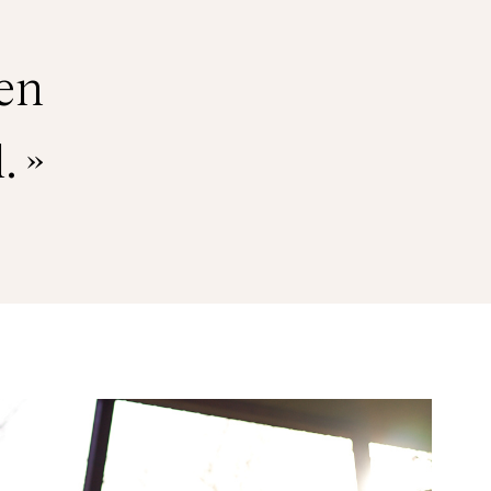
 en
. »